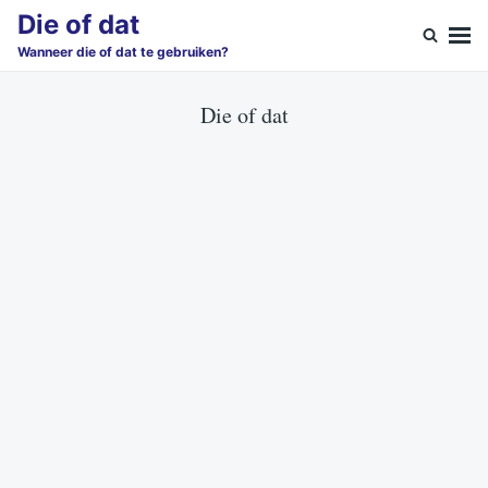
Skip
Search
Die of dat
to
for:
Wanneer die of dat te gebruiken?
content
Die of dat