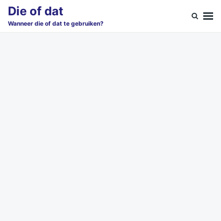
Skip
Search
Die of dat
to
for:
Wanneer die of dat te gebruiken?
content