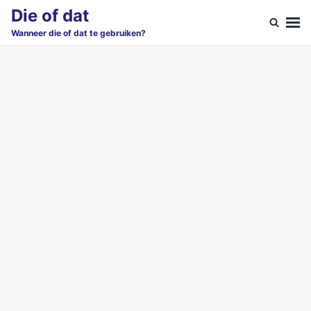
Skip
Search
Die of dat
to
for:
Wanneer die of dat te gebruiken?
content