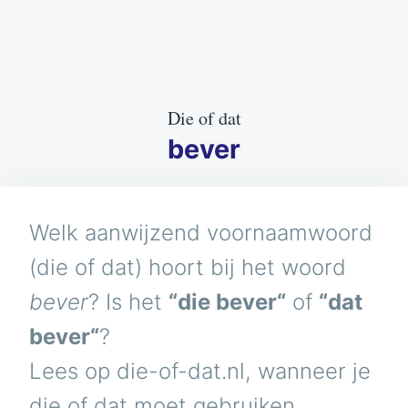
Die of dat
bever
Welk aanwijzend voornaamwoord
(die of dat) hoort bij het woord
bever
? Is het
“die bever“
of
“dat
bever“
?
Lees op die-of-dat.nl, wanneer je
die of dat moet gebruiken.