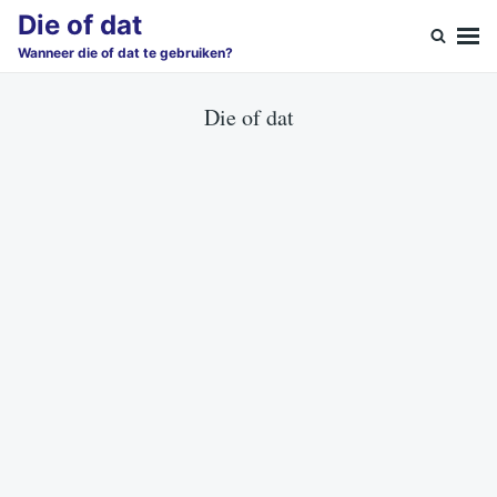
Skip
Search
Die of dat
to
for:
Wanneer die of dat te gebruiken?
content
Die of dat