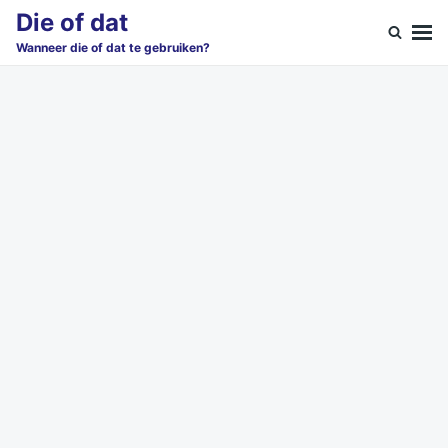
Skip
Search
Die of dat
to
for:
Wanneer die of dat te gebruiken?
content