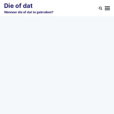
Skip
Search
Die of dat
to
for:
Wanneer die of dat te gebruiken?
content