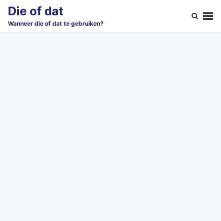
Skip
Search
Die of dat
to
for:
Wanneer die of dat te gebruiken?
content