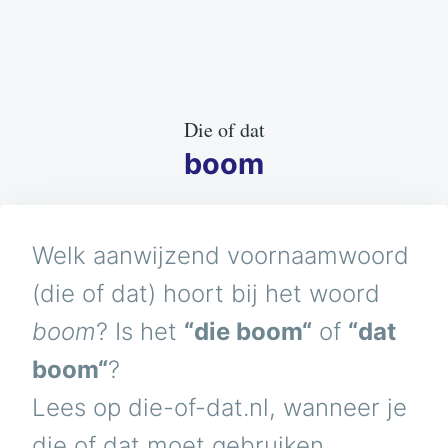
Die of dat
boom
Welk aanwijzend voornaamwoord
(die of dat) hoort bij het woord
boom
? Is het
“die boom“
of
“dat
boom“
?
Lees op die-of-dat.nl, wanneer je
die of dat moet gebruiken.