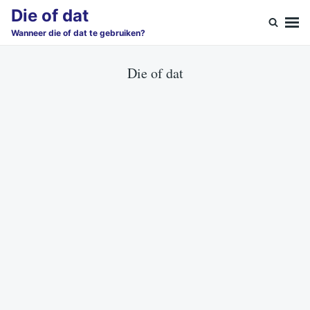
Skip
Search
Die of dat
to
for:
Wanneer die of dat te gebruiken?
content
Die of dat