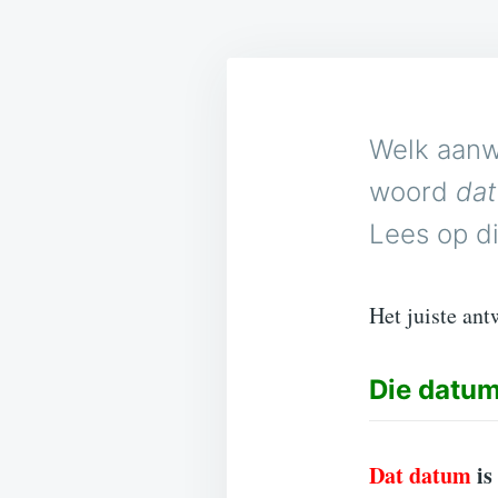
Welk aanw
woord
da
Lees op di
Het juiste ant
Die
datu
Dat datum
is