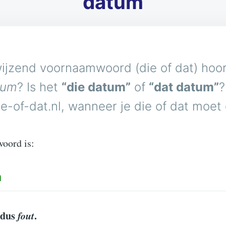
datum
ijzend voornaamwoord (die of dat) hoort
tum
? Is het
“die datum”
of
“dat datum”
?
e-of-dat.nl, wanneer je die of dat moet
woord is:
m
 dus
fout
.