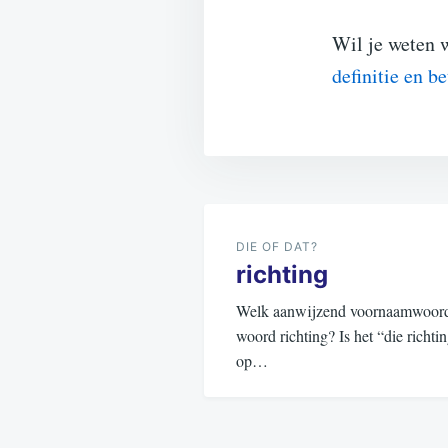
Wil je weten 
definitie en b
Bericht
navigatie
DIE OF DAT?
richting
Welk aanwijzend voornaamwoord (d
woord richting? Is het “die richti
op…