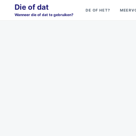
Skip
Search
Die of dat
DE OF HET?
MEERV
to
for:
Wanneer die of dat te gebruiken?
content