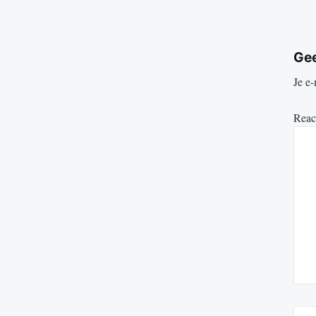
Gee
Je e-
Reac