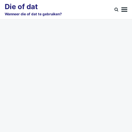
Skip
Search
Die of dat
to
for:
Wanneer die of dat te gebruiken?
content