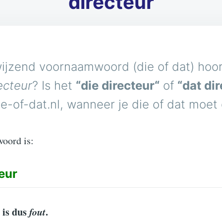
directeur
ijzend voornaamwoord (die of dat) hoort
ecteur
? Is het
“die directeur“
of
“dat di
e-of-dat.nl, wanneer je die of dat moet
woord is:
eur
is dus
fout
.