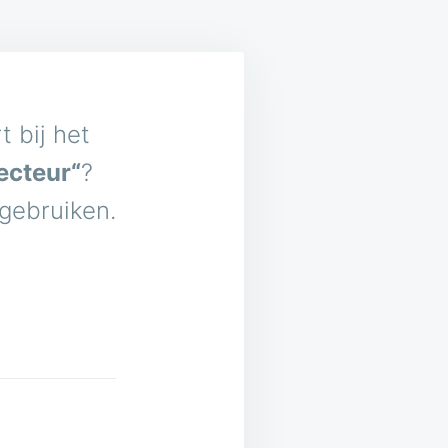
 bij het
recteur“
?
 gebruiken.