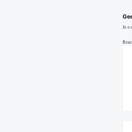
Gee
Je e-
Reac