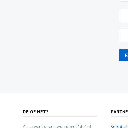
DE OF HET?
PARTN
Als je weet of een woord met "de" of
Volkabula