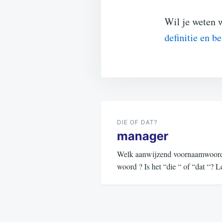
Wil je weten 
definitie en b
Bericht
navigatie
DIE OF DAT?
manager
Welk aanwijzend voornaamwoord (d
woord ? Is het “die “ of “dat “?