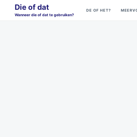
Skip
Search
Die of dat
DE OF HET?
MEERV
to
for:
Wanneer die of dat te gebruiken?
content