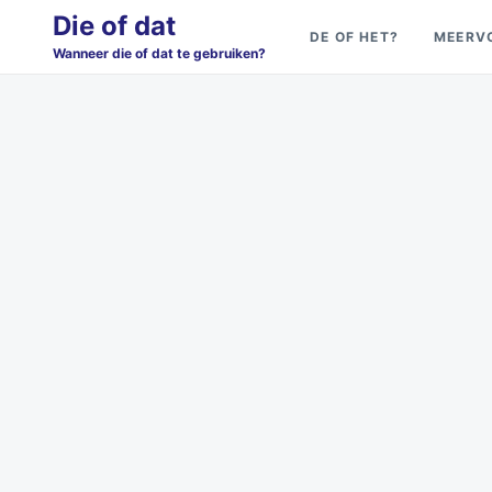
Skip
Search
Die of dat
DE OF HET?
MEERV
to
for:
Wanneer die of dat te gebruiken?
content