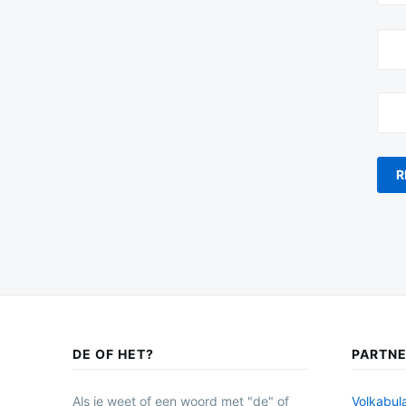
DE OF HET?
PARTN
Als je weet of een woord met "de" of
Volkabula