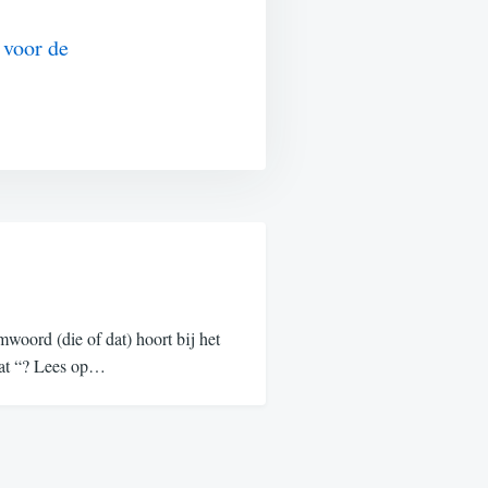
 voor de
oord (die of dat) hoort bij het
“dat “? Lees op…