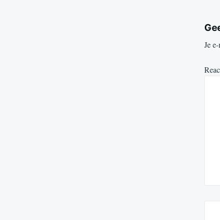
Gee
Je e-
Reac