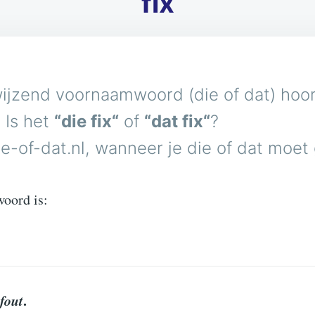
fix
ijzend voornaamwoord (die of dat) hoort
 Is het
“die fix“
of
“dat fix“
?
e-of-dat.nl, wanneer je die of dat moet
woord is:
fout
.