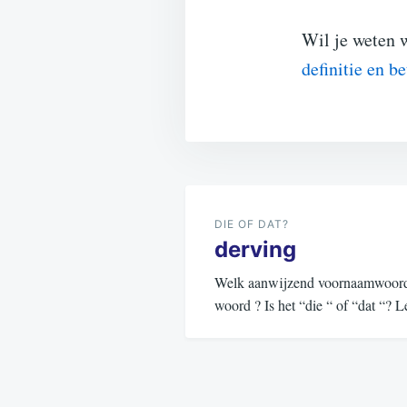
Wil je weten w
definitie en be
Bericht
navigatie
DIE OF DAT?
derving
Welk aanwijzend voornaamwoord (d
woord ? Is het “die “ of “dat “?