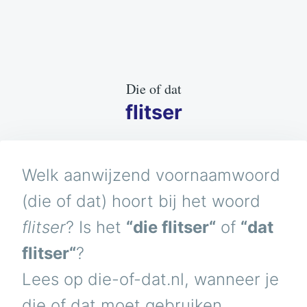
Die of dat
flitser
Welk aanwijzend voornaamwoord
(die of dat) hoort bij het woord
flitser
? Is het
“die flitser“
of
“dat
flitser“
?
Lees op die-of-dat.nl, wanneer je
die of dat moet gebruiken.