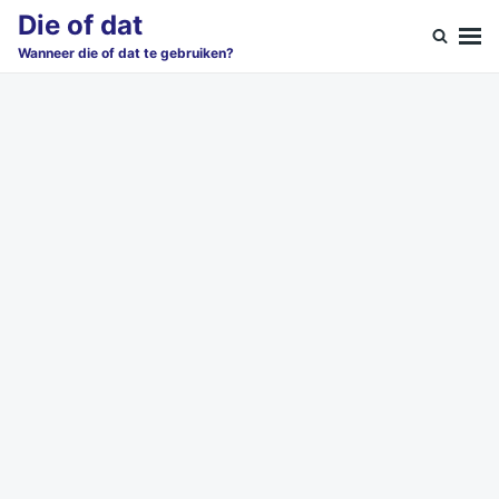
Skip
Search
Die of dat
to
for:
Wanneer die of dat te gebruiken?
content