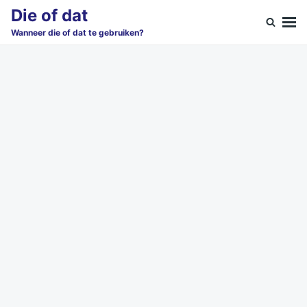
Skip
Search
Die of dat
to
for:
Wanneer die of dat te gebruiken?
content