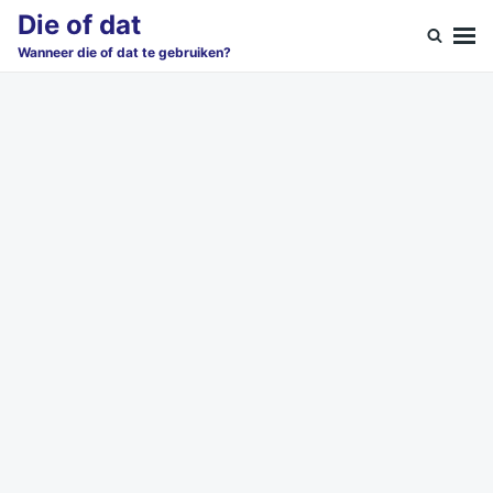
Skip
Search
Die of dat
to
for:
Wanneer die of dat te gebruiken?
content