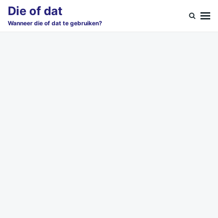
Skip
Search
Die of dat
to
for:
Wanneer die of dat te gebruiken?
content