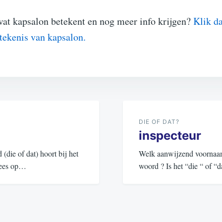
wat kapsalon betekent en nog meer info krijgen?
Klik da
etekenis van kapsalon.
DIE OF DAT?
inspecteur
ie of dat) hoort bij het
Welk aanwijzend voornaamw
 Lees op…
woord ? Is het “die “ of 