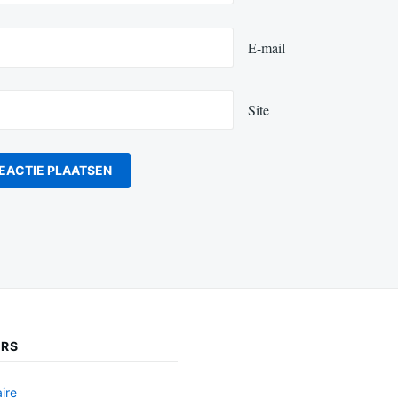
E-mail
Site
ERS
ire