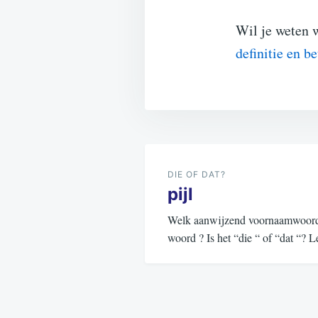
Wil je weten 
definitie en b
Bericht
navigatie
DIE OF DAT?
pijl
Welk aanwijzend voornaamwoord (d
woord ? Is het “die “ of “dat “?