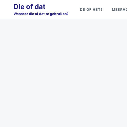
Skip
Search
Die of dat
DE OF HET?
MEERV
to
for:
Wanneer die of dat te gebruiken?
content