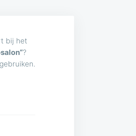
 bij het
psalon“
?
 gebruiken.