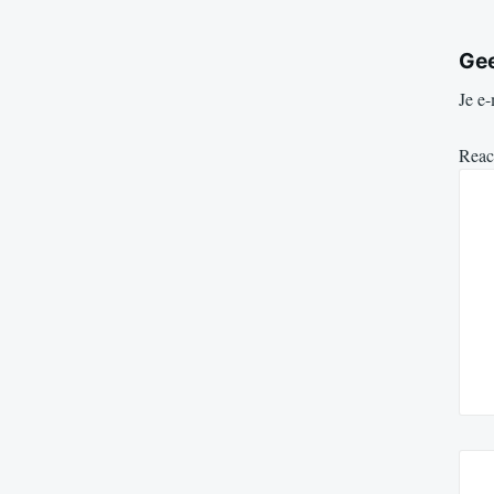
Gee
Je e-
Reac