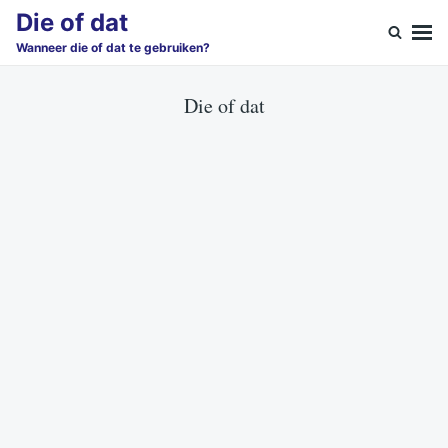
Skip
Search
Die of dat
to
for:
Wanneer die of dat te gebruiken?
content
Die of dat