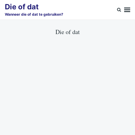
Skip
Search
Die of dat
to
for:
Wanneer die of dat te gebruiken?
content
Die of dat