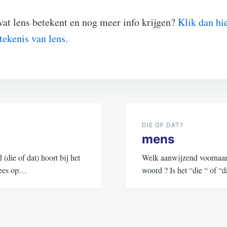
wat lens betekent en nog meer info krijgen?
Klik dan hi
etekenis van lens.
DIE OF DAT?
mens
ie of dat) hoort bij het
Welk aanwijzend voornaamw
 Lees op…
woord ? Is het “die “ of 