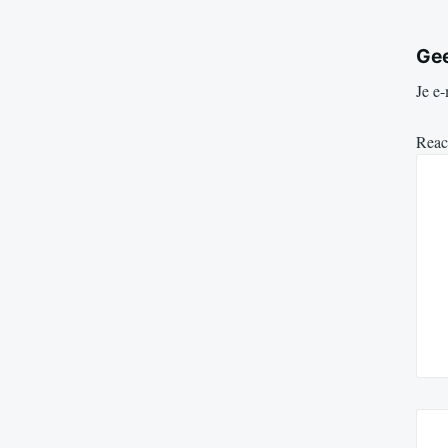
Gee
Je e-
Reac