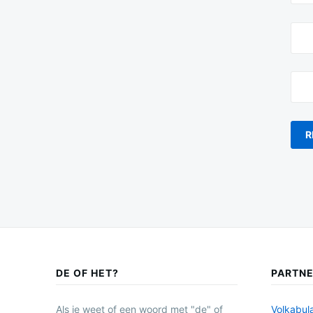
DE OF HET?
PARTN
Als je weet of een woord met "de" of
Volkabula