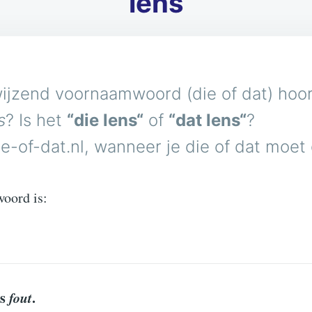
lens
ijzend voornaamwoord (die of dat) hoort
s
? Is het
“die lens“
of
“dat lens“
?
e-of-dat.nl, wanneer je die of dat moet
woord is:
us
fout
.