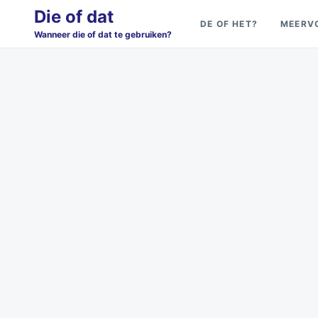
Skip
Search
Die of dat
DE OF HET?
MEERV
to
for:
Wanneer die of dat te gebruiken?
content