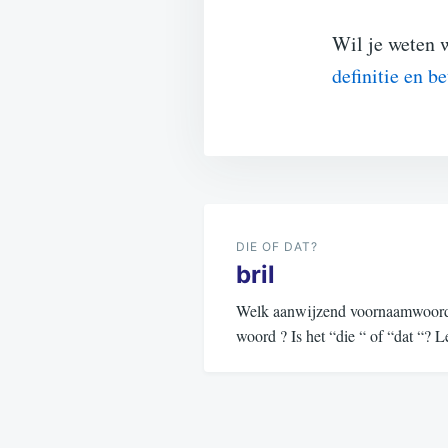
Wil je weten 
definitie en b
Bericht
navigatie
DIE OF DAT?
bril
Welk aanwijzend voornaamwoord (d
woord ? Is het “die “ of “dat “?