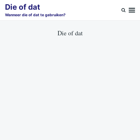
Skip
Search
Die of dat
to
for:
Wanneer die of dat te gebruiken?
content
Die of dat