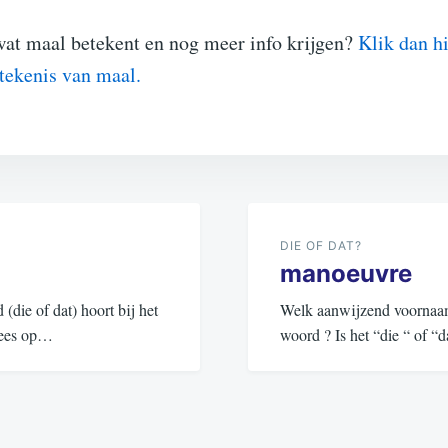
wat maal betekent en nog meer info krijgen?
Klik dan h
etekenis van maal.
DIE OF DAT?
manoeuvre
ie of dat) hoort bij het
Welk aanwijzend voornaamw
 Lees op…
woord ? Is het “die “ of 