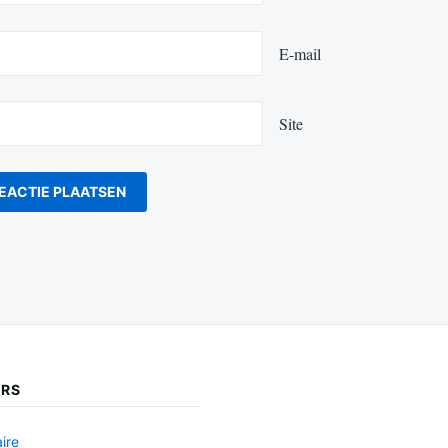
E-mail
Site
ERS
ire