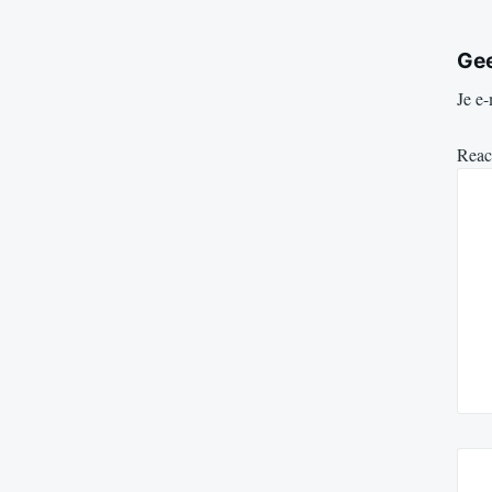
Gee
Je e-
Reac