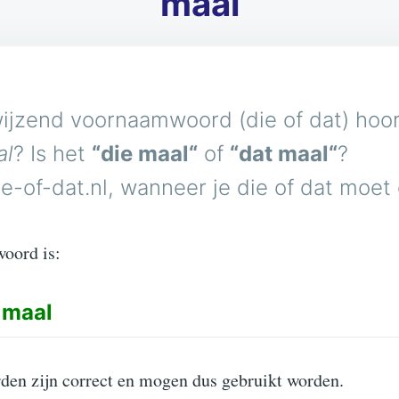
maal
ijzend voornaamwoord (die of dat) hoort
al
? Is het
“die maal“
of
“dat maal“
?
e-of-dat.nl, wanneer je die of dat moet
woord is:
maal
den zijn correct en mogen dus gebruikt worden.