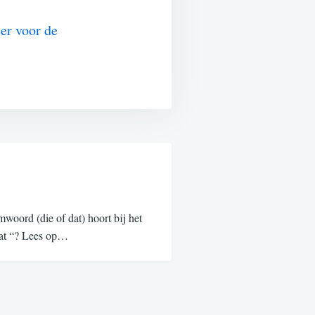
ier voor de
oord (die of dat) hoort bij het
“dat “? Lees op…