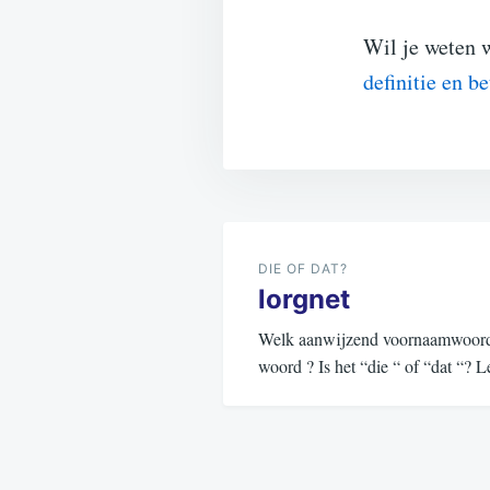
Wil je weten 
definitie en b
Bericht
navigatie
DIE OF DAT?
lorgnet
Welk aanwijzend voornaamwoord (d
woord ? Is het “die “ of “dat “?