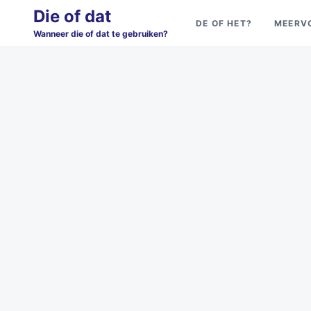
Skip
Search
Die of dat
DE OF HET?
MEERV
to
for:
Wanneer die of dat te gebruiken?
content