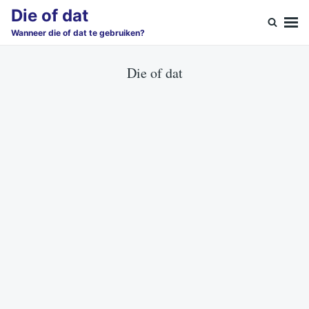
Skip
Search
Die of dat
to
for:
Wanneer die of dat te gebruiken?
content
Die of dat