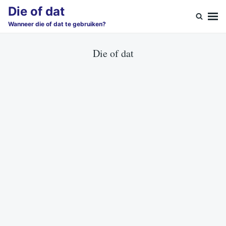
Skip
Search
Die of dat
to
for:
Wanneer die of dat te gebruiken?
content
Die of dat