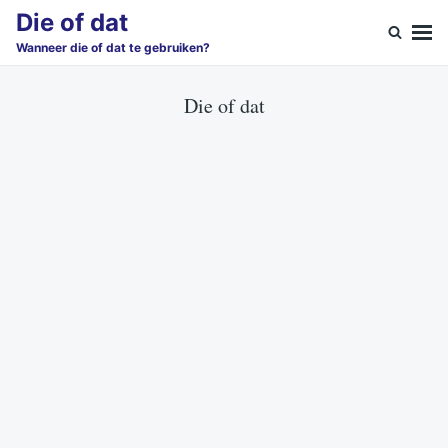
Skip
Search
Die of dat
to
for:
Wanneer die of dat te gebruiken?
content
Die of dat