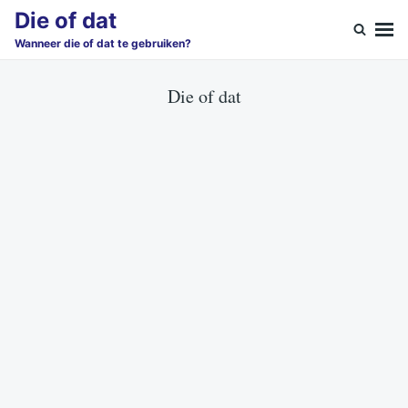
Skip
Search
Die of dat
to
for:
Wanneer die of dat te gebruiken?
content
Die of dat