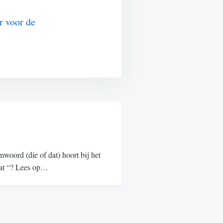
r voor de
oord (die of dat) hoort bij het
“dat “? Lees op…