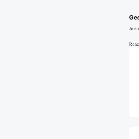
Gee
Je e-
Reac