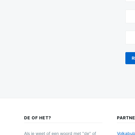
DE OF HET?
PARTN
Als je weet of een woord met "de" of
Volkabula