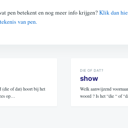
wat pen betekent en nog meer info krijgen?
Klik dan hie
etekenis van pen.
DIE OF DAT?
show
ie of dat) hoort bij het
Welk aanwijzend voornaamw
 Lees op…
woord ? Is het “die “ of 