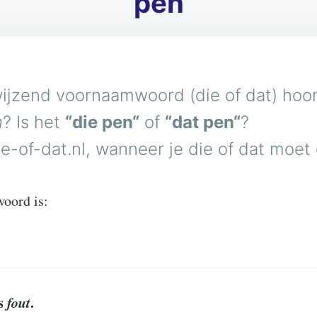
pen
ijzend voornaamwoord (die of dat) hoort
n
? Is het
“die pen“
of
“dat pen“
?
e-of-dat.nl, wanneer je die of dat moet
woord is:
us
fout
.