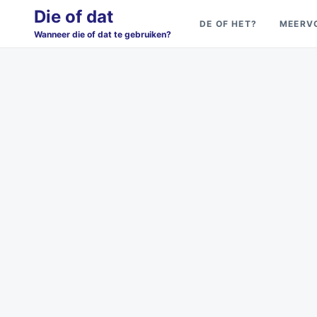
Skip
Search
Die of dat
DE OF HET?
MEERV
to
for:
Wanneer die of dat te gebruiken?
content