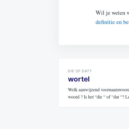
Wil je weten 
definitie en b
Bericht
navigatie
DIE OF DAT?
wortel
Welk aanwijzend voornaamwoord (d
woord ? Is het “die “ of “dat “?