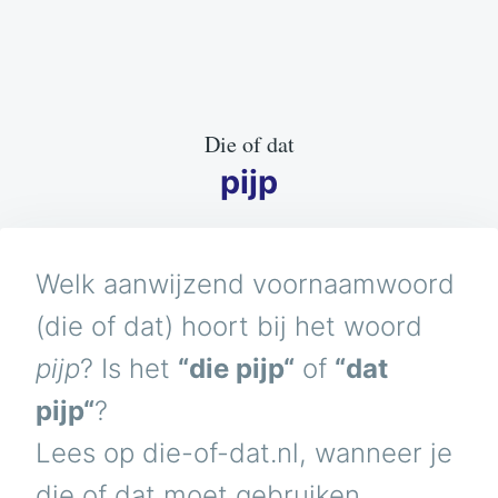
Die of dat
pijp
Welk aanwijzend voornaamwoord
(die of dat) hoort bij het woord
pijp
? Is het
“die pijp“
of
“dat
pijp“
?
Lees op die-of-dat.nl, wanneer je
die of dat moet gebruiken.