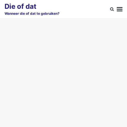
Skip
Search
Die of dat
to
for:
Wanneer die of dat te gebruiken?
content