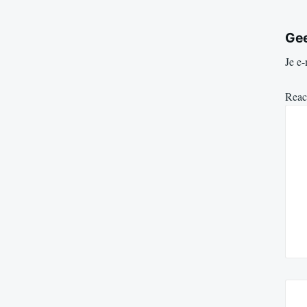
Gee
Je e-
Reac