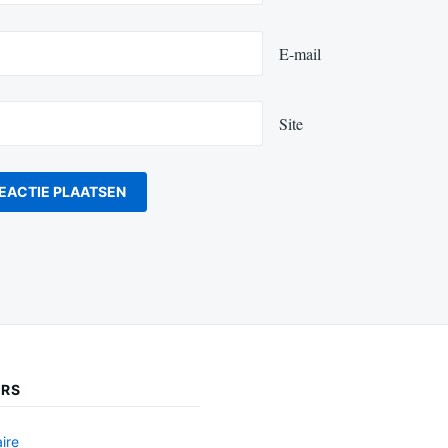
E-mail
Site
ERS
ire