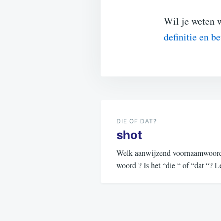
Wil je weten 
definitie en b
Bericht
navigatie
DIE OF DAT?
shot
Welk aanwijzend voornaamwoord (d
woord ? Is het “die “ of “dat “?