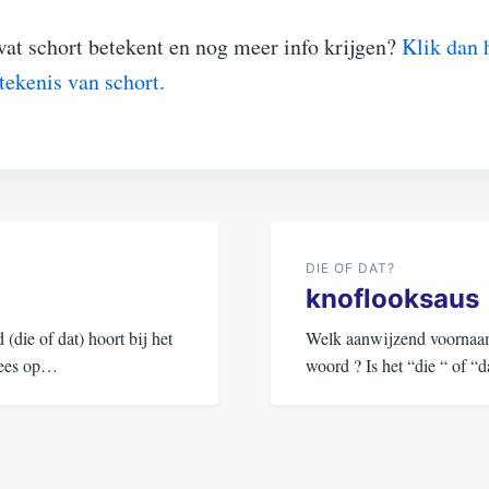
wat schort betekent en nog meer info krijgen?
Klik dan 
etekenis van schort.
DIE OF DAT?
knoflooksaus
ie of dat) hoort bij het
Welk aanwijzend voornaamw
 Lees op…
woord ? Is het “die “ of 