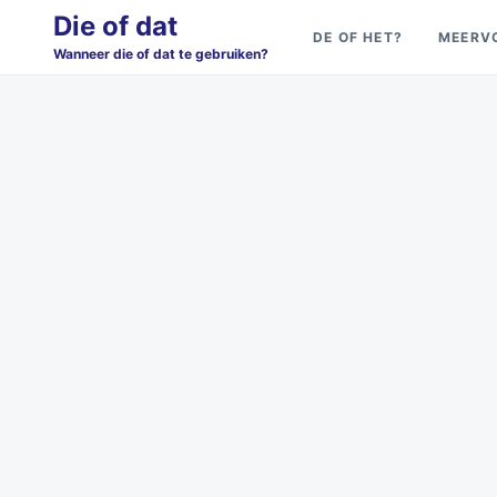
Skip
Search
Die of dat
DE OF HET?
MEERV
to
for:
Wanneer die of dat te gebruiken?
content