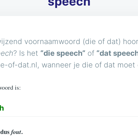
speech
ijzend voornaamwoord (die of dat) hoort
eech
? Is het
“die speech“
of
“dat speec
e-of-dat.nl, wanneer je die of dat moet
woord is:
h
 dus
fout
.