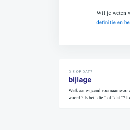
Wil je weten 
definitie en b
Bericht
navigatie
DIE OF DAT?
bijlage
Welk aanwijzend voornaamwoord (d
woord ? Is het “die “ of “dat “?