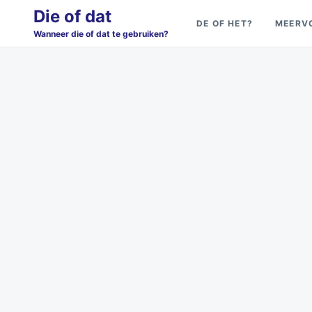
Skip
Search
Die of dat
DE OF HET?
MEERV
to
for:
Wanneer die of dat te gebruiken?
content