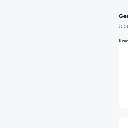
Gee
Je e-
Reac