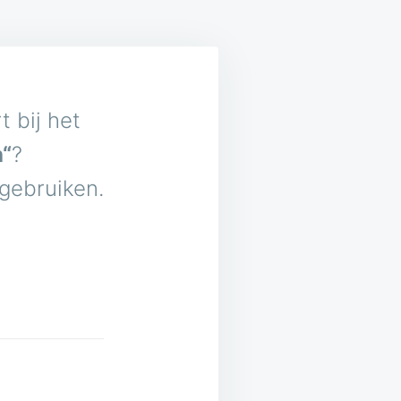
 bij het
h“
?
 gebruiken.