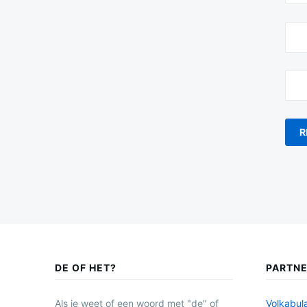
DE OF HET?
PARTN
Als je weet of een woord met "de" of
Volkabula