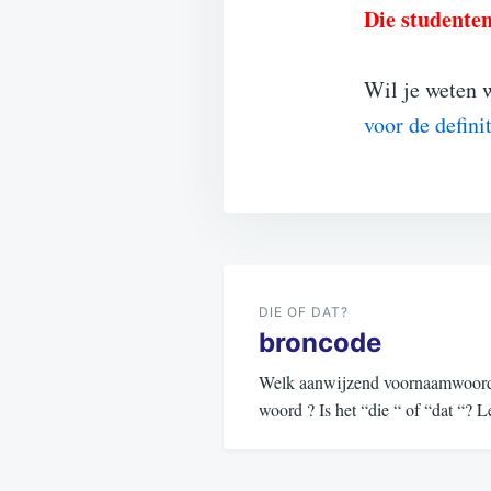
Die studente
Wil je weten 
voor de defini
Bericht
navigatie
DIE OF DAT?
broncode
Welk aanwijzend voornaamwoord (d
woord ? Is het “die “ of “dat “?