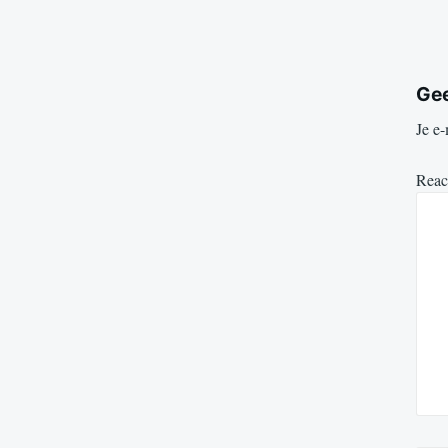
Gee
Je e-
Reac