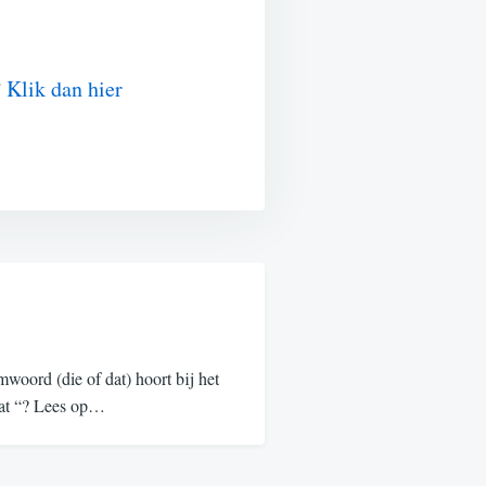
?
Klik dan hier
oord (die of dat) hoort bij het
“dat “? Lees op…