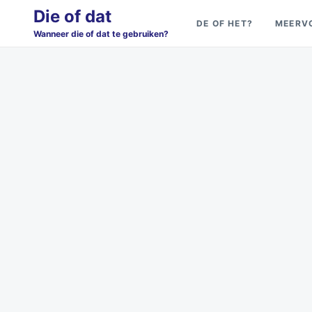
Skip
Search
Die of dat
DE OF HET?
MEERV
to
for:
Wanneer die of dat te gebruiken?
content