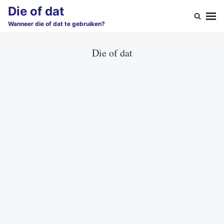
Skip
Search
Die of dat
to
for:
Wanneer die of dat te gebruiken?
content
Die of dat