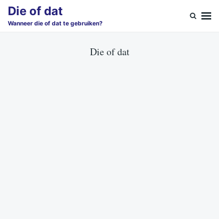
Skip
Search
Die of dat
to
for:
Wanneer die of dat te gebruiken?
content
Die of dat