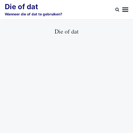
Skip
Search
Die of dat
to
for:
Wanneer die of dat te gebruiken?
content
Die of dat