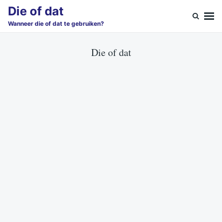
Skip
Search
Die of dat
to
for:
Wanneer die of dat te gebruiken?
content
Die of dat